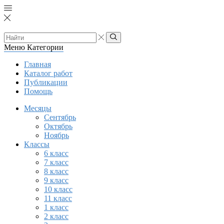
Search
input
Search
Меню
Категории
Главная
Каталог работ
Публикации
Помощь
Месяцы
Сентябрь
Октябрь
Ноябрь
Классы
6 класс
7 класс
8 класс
9 класс
10 класс
11 класс
1 класс
2 класс