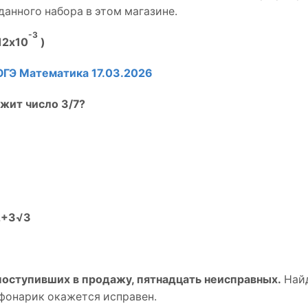
данного набора в этом магазине.
-3
12х10
)
ОГЭ Математика 17.03.2026
жит число 3/7?
2+3√3
 поступивших в продажу, пятнадцать неисправных.
Най
 фонарик окажется исправен.