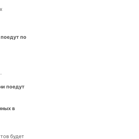
х
 поедут по
.
они поедут
нных в
ктов будет