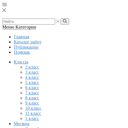
Search
input
Search
Меню
Категории
Главная
Каталог работ
Публикации
Помощь
Классы
2 класс
3 класс
4 класс
5 класс
6 класс
7 класс
8 класс
9 класс
10 класс
11 класс
1 класс
Месяцы