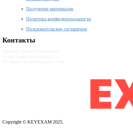
Получение материалов
Политика конфиденциальности
Пользовательское соглашение
Контакты
Telegram: https://t.me/keyexam
E-mail: support@keyexam.ru
VK: https://vk.com/keyexam_new
Telegram
Vk
Copyright © KEYEXAM 2025.