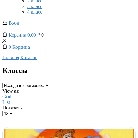
2 класс
3 класс
4 класс
Вход
Корзина
0,00
₽
0
0
Корзина
Главная
Каталог
Классы
View as:
Grid
List
Показать
Products
per
page