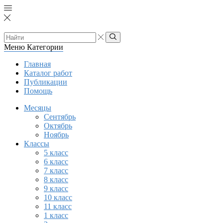
Search
input
Search
Меню
Категории
Главная
Каталог работ
Публикации
Помощь
Месяцы
Сентябрь
Октябрь
Ноябрь
Классы
5 класс
6 класс
7 класс
8 класс
9 класс
10 класс
11 класс
1 класс